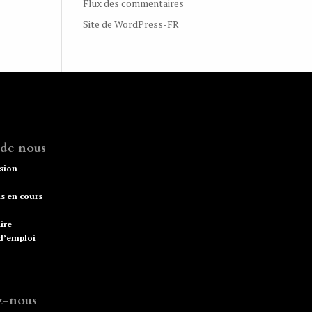
Flux des commentaires
Site de WordPress-FR
 de nous
ssion
s en cours
ire
 d’emploi
z-nous