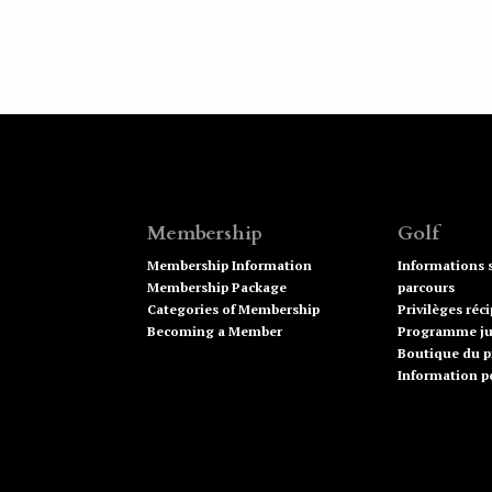
Membership
Golf
Membership Information
Informations s
Membership Package
parcours
Categories of Membership
Privilèges réc
Becoming a Member
Programme ju
Boutique du p
Information po