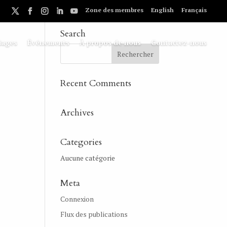
Zone des membres
English
Français
Search
iages
Événements
À propos de nous
Contactez-nous
Recent Comments
Archives
Categories
Aucune catégorie
Meta
Connexion
Flux des publications