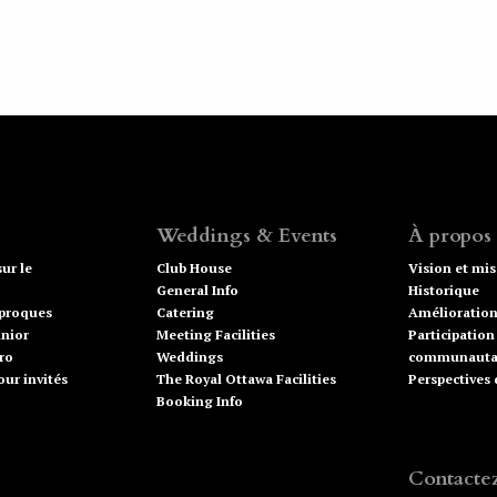
Weddings & Events
À propos
ur le
Club House
Vision et mi
General Info
Historique
iproques
Catering
Amélioration
nior
Meeting Facilities
Participation
ro
Weddings
communauta
ur invités
The Royal Ottawa Facilities
Perspectives
Booking Info
Contacte